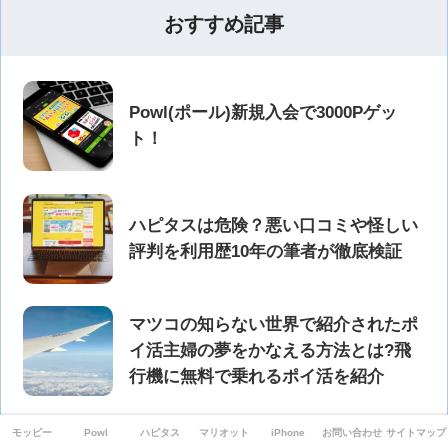
おすすめ記事
Powl(ポール)新規入会で3000Pゲッ
ト！
ハピタスは危険？悪い口コミや怪しい
評判を利用歴10年の筆者が徹底検証
マツコの知らない世界で紹介されたポ
イ活主婦の夢をかなえる方法とは?飛
行機に無料で乗れるポイ活を紹介
モッピー
Powl
ハピタス
マリオット
iPhone
お問い合わせ
サイトマップ
モッピー会員は何人いる？1000万人を