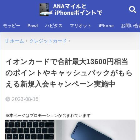
モッピー
Powl
ハピタス
マリオット
iPhone
お問い合
ホーム
クレジットカード
イオンカードで合計最大13600円相当
のポイントやキャッシュバックがもら
える新規入会キャンペーン実施中
2023-08-15
※本ページはプロモーションが含まれています