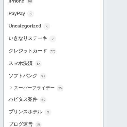
iPhone
98
PayPay
15
Uncategorized
4
いきなりステーキ
7
クレジットカード
773
スマホ決済
12
ソフトバンク
97
スーパーフライデー
25
ハピタス案件
182
プリンスホテル
2
ブログ運営
25