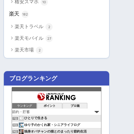
格安スマホ
10
楽天
182
楽天トラベル
2
楽天モバイル
27
楽天市場
2
ブログランキング
ランキング
ポイント
ブロ画
ひとりで生きる
7位
ゆり子のかくれ家・シニアライフログ
8位
独身オバチャンの猫とのまったり節約生活
9位