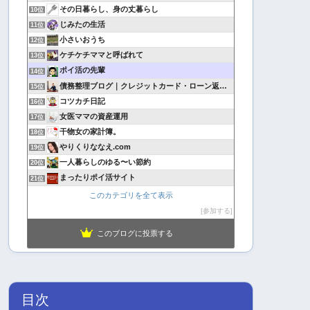
その日暮らし、身の丈暮らし
10位
じみたの生活
11位
小さいおうち
12位
ケチケチママと呼ばれて
13位
ポイ活の先輩
14位
債務整理ブログ｜クレジットカード・ローン返済で悩んでいる方へ
15位
コツカチ日記
16位
女医ママの資産運用
17位
干物女の家計簿。
18位
やりくりななえ.com
19位
一人暮らしのゆる〜い節約
20位
まったりポイ活サイト
21位
このカテゴリを全て表示
参加する
このブログに投票する
目次