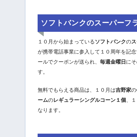
ソフトバンクのスーパーフ
１０月から始まっている
ソフトバンク
の
ス
が携帯電話事業に参入して１０周年を記念
ールでクーポンが送られ、
毎週金曜日
にそ
す。
無料でもらえる商品は、１０月は
吉野家
の
ーム
の
レギュラーシングルコーン１個
、１
なります。