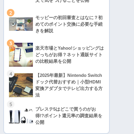
文で気をつけることを公開
2
モッピーの初回審査とはなに？初
めてのポイント交換に必要な手続
きを解説
3
楽天市場とYahoo!ショッピングは
どっちがお得？ネット通販サイト
の比較結果を公開
4
【2025年最新】Nintendo Switch
ドック代替おすすめ｜小型HDMI
変換アダプタでテレビ出力する方
法
5
プレステ5はどこで買うのがお
得!?ポイント還元率の調査結果を
公開