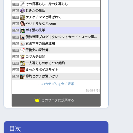
その日暮らし、身の丈暮らし
11位
じみたの生活
12位
ケチケチママと呼ばれて
13位
やりくりななえ.com
14位
ポイ活の先輩
15位
債務整理ブログ｜クレジットカード・ローン返済で悩んでいる方へ
16位
女医ママの資産運用
17位
干物女の家計簿。
18位
コツカチ日記
19位
一人暮らしのゆる〜い節約
20位
まったりポイ活サイト
21位
節約とケチは違いけり
22位
このカテゴリを全て表示
参加する
このブログに投票する
目次