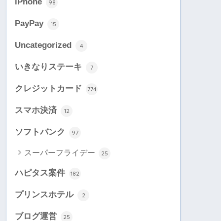
iPhone
98
PayPay
15
Uncategorized
4
いきなりステーキ
7
クレジットカード
774
スマホ決済
12
ソフトバンク
97
スーパーフライデー
25
ハピタス案件
182
プリンスホテル
2
ブログ運営
25