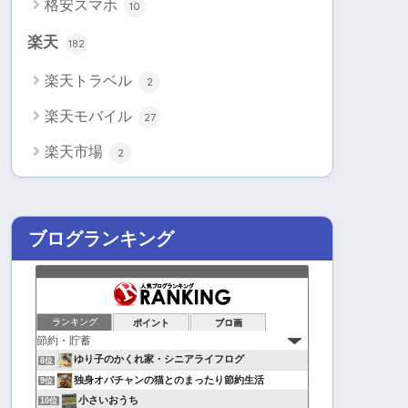
格安スマホ
10
楽天
182
楽天トラベル
2
楽天モバイル
27
楽天市場
2
ブログランキング
ランキング
ポイント
ブロ画
ゆり子のかくれ家・シニアライフログ
8位
独身オバチャンの猫とのまったり節約生活
9位
小さいおうち
10位