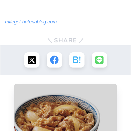
mileget.hatenablog.com
SHARE