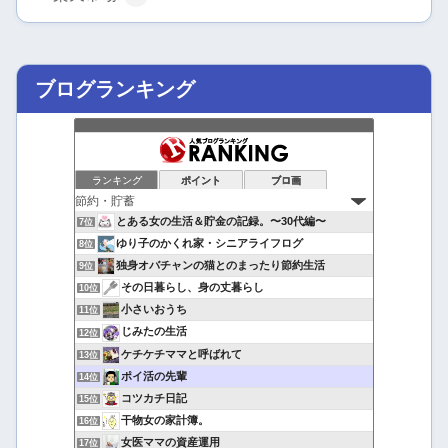
ブログランキング
ランキング
ポイント
ブロ画
とある女の生活＆貯金の記録。〜30代編〜
7位
ゆり子のかくれ家・シニアライフログ
8位
独身オバチャンの猫とのまったり節約生活
9位
その日暮らし、身の丈暮らし
10位
小さいおうち
11位
じみたの生活
12位
ケチケチママと呼ばれて
13位
ポイ活の先輩
14位
コツカチ日記
15位
干物女の家計簿。
16位
女医ママの資産運用
17位