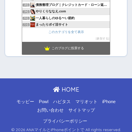
債務整理ブログ｜クレジットカード・ローン返済で悩んでいる方へ
18位
やりくりななえ.com
19位
一人暮らしのゆる〜い節約
20位
まったりポイ活サイト
21位
このカテゴリを全て表示
参加する
このブログに投票する
HOME
モッピー
Powl
ハピタス
マリオット
iPhone
お問い合わせ
サイトマップ
プライバシーポリシー
© 2026 ANAマイルとiPhoneポイントで All rights reserved.