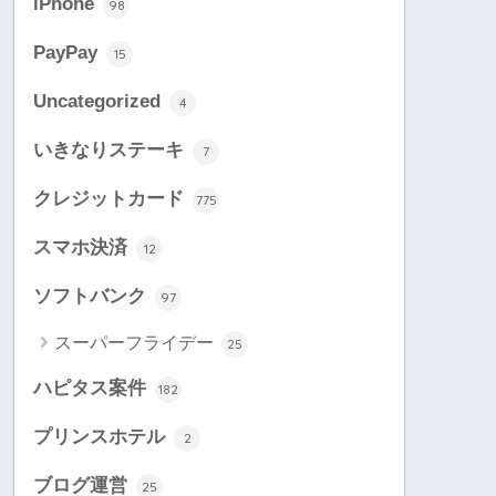
iPhone
98
PayPay
15
Uncategorized
4
いきなりステーキ
7
クレジットカード
775
スマホ決済
12
ソフトバンク
97
スーパーフライデー
25
ハピタス案件
182
プリンスホテル
2
ブログ運営
25