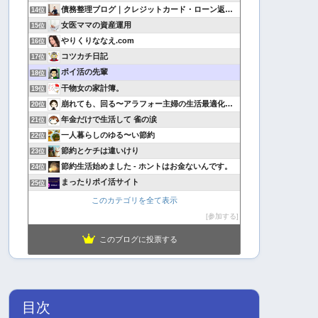
債務整理ブログ｜クレジットカード・ローン返済で悩んでいる方へ
14位
女医ママの資産運用
15位
やりくりななえ.com
16位
コツカチ日記
17位
ポイ活の先輩
18位
干物女の家計簿。
19位
崩れても、回る〜アラフォー主婦の生活最適化日記
20位
年金だけで生活して 雀の涙
21位
一人暮らしのゆる〜い節約
22位
節約とケチは違いけり
23位
節約生活始めました - ホントはお金ないんです。
24位
まったりポイ活サイト
25位
このカテゴリを全て表示
参加する
このブログに投票する
目次