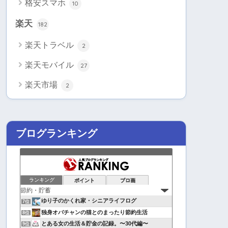
格安スマホ
10
楽天
182
楽天トラベル
2
楽天モバイル
27
楽天市場
2
ブログランキング
ランキング
ポイント
ブロ画
ゆり子のかくれ家・シニアライフログ
7位
独身オバチャンの猫とのまったり節約生活
8位
とある女の生活＆貯金の記録。〜30代編〜
9位