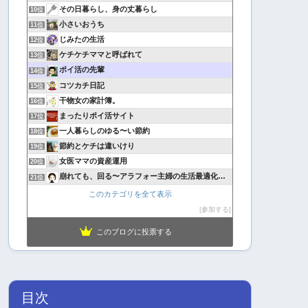
その日暮らし、身の丈暮らし
10位
小さいおうち
11位
じみたの生活
12位
ケチケチママと呼ばれて
13位
ポイ活の先輩
14位
コツカチ日記
15位
干物女の家計簿。
16位
まったりポイ活サイト
17位
一人暮らしのゆる〜い節約
18位
節約とケチは違いけり
19位
女医ママの資産運用
20位
崩れても、回る〜アラフォー主婦の生活最適化日記
21位
このカテゴリを全て表示
参加する
このブログに投票する
目次