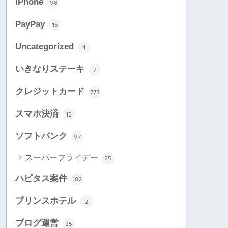
iPhone
98
PayPay
15
Uncategorized
4
いきなりステーキ
7
クレジットカード
773
スマホ決済
12
ソフトバンク
97
スーパーフライデー
25
ハピタス案件
182
プリンスホテル
2
ブログ運営
25