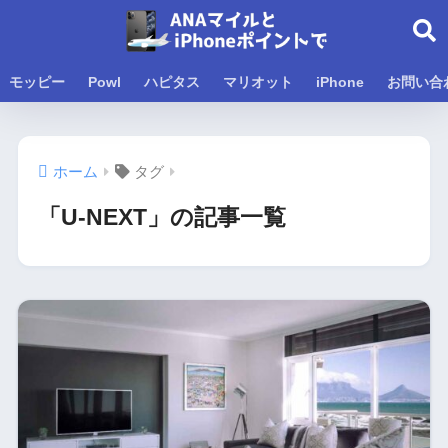
モッピー
Powl
ハピタス
マリオット
iPhone
お問い合
ホーム
タグ
「U-NEXT」の記事一覧