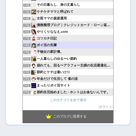
その日暮らし、身の丈暮らし
12位
ケチケチママと呼ばれて
13位
女医ママの資産運用
14位
債務整理ブログ｜クレジットカード・ローン返済で悩んでいる方へ
15位
やりくりななえ.com
16位
コツカチ日記
17位
ポイ活の先輩
18位
干物女の家計簿。
19位
一人暮らしのゆる〜い節約
20位
崩れても、回る〜アラフォー主婦の生活最適化日記
21位
節約とケチは違いけり
22位
年金だけで生活して 雀の涙
23位
まったりポイ活サイト
24位
節約生活始めました - ホントはお金ないんです。
25位
このカテゴリを全て表示
参加する
このブログに投票する