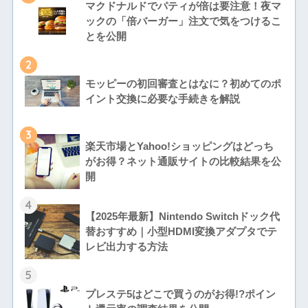
マクドナルドでパティが倍は要注意！夜マ
ックの「倍バーガー」注文で気をつけるこ
とを公開
2
モッピーの初回審査とはなに？初めてのポ
イント交換に必要な手続きを解説
3
楽天市場とYahoo!ショッピングはどっち
がお得？ネット通販サイトの比較結果を公
開
4
【2025年最新】Nintendo Switchドック代
替おすすめ｜小型HDMI変換アダプタでテ
レビ出力する方法
5
プレステ5はどこで買うのがお得!?ポイン