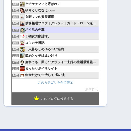
ケチケチママと呼ばれて
13位
やりくりななえ.com
14位
女医ママの資産運用
15位
債務整理ブログ｜クレジットカード・ローン返済で悩んでいる方へ
16位
ポイ活の先輩
17位
干物女の家計簿。
18位
コツカチ日記
19位
一人暮らしのゆる〜い節約
20位
節約とケチは違いけり
21位
崩れても、回る〜アラフォー主婦の生活最適化日記
22位
まったりポイ活サイト
23位
年金だけで生活して 雀の涙
24位
このカテゴリを全て表示
参加する
このブログに投票する