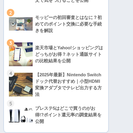
文で気をつけることを公開
2
モッピーの初回審査とはなに？初
めてのポイント交換に必要な手続
きを解説
3
楽天市場とYahoo!ショッピングは
どっちがお得？ネット通販サイト
の比較結果を公開
4
【2025年最新】Nintendo Switch
ドック代替おすすめ｜小型HDMI
変換アダプタでテレビ出力する方
法
5
プレステ5はどこで買うのがお
得!?ポイント還元率の調査結果を
公開