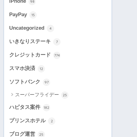
iPhone
98
PayPay
15
Uncategorized
4
いきなりステーキ
7
クレジットカード
774
スマホ決済
12
ソフトバンク
97
スーパーフライデー
25
ハピタス案件
182
プリンスホテル
2
ブログ運営
25