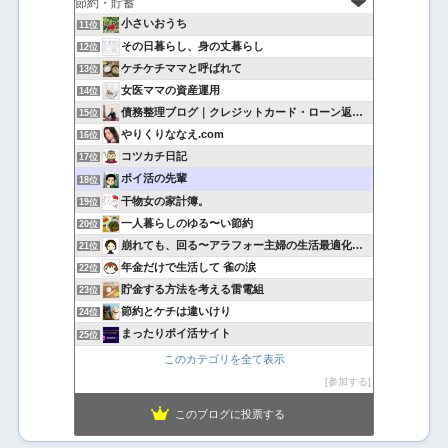
小さいおうち
11位
その日暮らし、身の丈暮らし
12位
ケチケチママと呼ばれて
13位
女医ママの資産運用
14位
債務整理ブログ｜クレジットカード・ローン返済で悩んでいる方へ
15位
やりくりななえ.com
16位
コツカチ日記
17位
ポイ活の先輩
18位
干物女の家計簿。
19位
一人暮らしのゆる〜い節約
20位
崩れても、回る〜アラフォー主婦の生活最適化日記
21位
年金だけで生活して 雀の涙
22位
貯金する方法を考える雷電組
23位
節約とケチは違いけり
24位
まったりポイ活サイト
25位
このカテゴリを全て表示
参加する
このブログに投票する