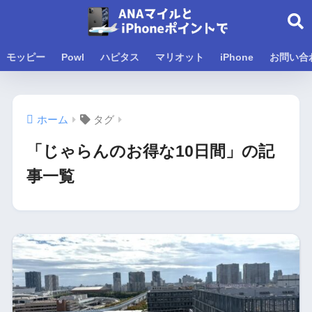
モッピー
Powl
ハピタス
マリオット
iPhone
お問い合
ホーム
タグ
「じゃらんのお得な10日間」の記
事一覧