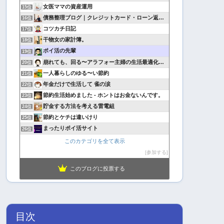
女医ママの資産運用
15位
債務整理ブログ｜クレジットカード・ローン返済で悩んでいる方へ
16位
コツカチ日記
17位
干物女の家計簿。
18位
ポイ活の先輩
19位
崩れても、回る〜アラフォー主婦の生活最適化日記
20位
一人暮らしのゆる〜い節約
21位
年金だけで生活して 雀の涙
22位
節約生活始めました - ホントはお金ないんです。
23位
貯金する方法を考える雷電組
24位
節約とケチは違いけり
25位
まったりポイ活サイト
26位
このカテゴリを全て表示
参加する
このブログに投票する
目次