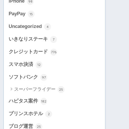
iPhone
98
PayPay
15
Uncategorized
4
いきなりステーキ
7
クレジットカード
776
スマホ決済
12
ソフトバンク
97
スーパーフライデー
25
ハピタス案件
182
プリンスホテル
2
ブログ運営
25