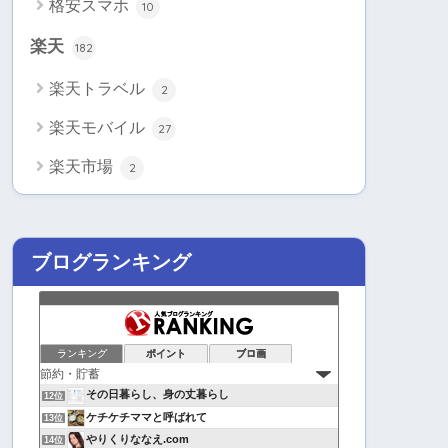
格安スマホ
10
楽天
182
楽天トラベル
2
楽天モバイル
27
楽天市場
2
ブログランキング
ランキング
ポイント
ブロ画
その日暮らし、身の丈暮らし
12位
ケチケチママと呼ばれて
13位
やりくりななえ.com
14位