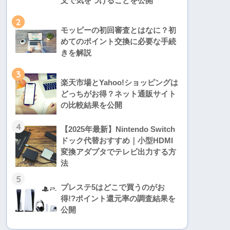
文で気をつけることを公開
2
モッピーの初回審査とはなに？初
めてのポイント交換に必要な手続
きを解説
3
楽天市場とYahoo!ショッピングは
どっちがお得？ネット通販サイト
の比較結果を公開
4
【2025年最新】Nintendo Switch
ドック代替おすすめ｜小型HDMI
変換アダプタでテレビ出力する方
法
5
プレステ5はどこで買うのがお
得!?ポイント還元率の調査結果を
公開