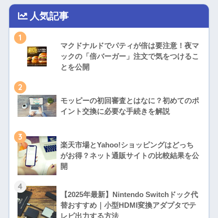
人気記事
1
マクドナルドでパティが倍は要注意！夜マ
ックの「倍バーガー」注文で気をつけるこ
とを公開
2
モッピーの初回審査とはなに？初めてのポ
イント交換に必要な手続きを解説
3
楽天市場とYahoo!ショッピングはどっち
がお得？ネット通販サイトの比較結果を公
開
4
【2025年最新】Nintendo Switchドック代
替おすすめ｜小型HDMI変換アダプタでテ
レビ出力する方法