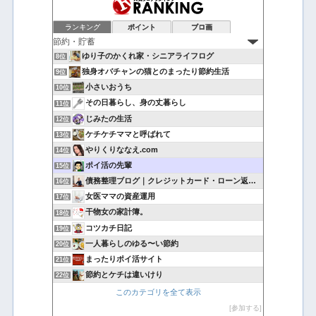
ランキング
ポイント
ブロ画
ゆり子のかくれ家・シニアライフログ
8位
独身オバチャンの猫とのまったり節約生活
9位
小さいおうち
10位
その日暮らし、身の丈暮らし
11位
じみたの生活
12位
ケチケチママと呼ばれて
13位
やりくりななえ.com
14位
ポイ活の先輩
15位
債務整理ブログ｜クレジットカード・ローン返済で悩んでいる方へ
16位
女医ママの資産運用
17位
干物女の家計簿。
18位
コツカチ日記
19位
一人暮らしのゆる〜い節約
20位
まったりポイ活サイト
21位
節約とケチは違いけり
22位
このカテゴリを全て表示
参加する