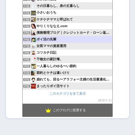
その日暮らし、身の丈暮らし
11位
小さいおうち
12位
ケチケチママと呼ばれて
13位
やりくりななえ.com
14位
債務整理ブログ｜クレジットカード・ローン返済で悩んでいる方へ
15位
ポイ活の先輩
16位
女医ママの資産運用
17位
コツカチ日記
18位
干物女の家計簿。
19位
一人暮らしのゆる〜い節約
20位
節約とケチは違いけり
21位
崩れても、回る〜アラフォー主婦の生活最適化日記
22位
まったりポイ活サイト
23位
このカテゴリを全て表示
参加する
このブログに投票する