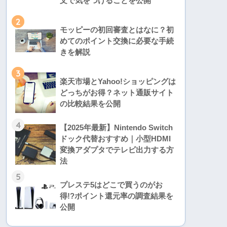
文で気をつけることを公開
2
モッピーの初回審査とはなに？初
めてのポイント交換に必要な手続
きを解説
3
楽天市場とYahoo!ショッピングは
どっちがお得？ネット通販サイト
の比較結果を公開
4
【2025年最新】Nintendo Switch
ドック代替おすすめ｜小型HDMI
変換アダプタでテレビ出力する方
法
5
プレステ5はどこで買うのがお
得!?ポイント還元率の調査結果を
公開