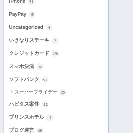
iPhone
98
PayPay
15
Uncategorized
4
いきなりステーキ
7
クレジットカード
775
スマホ決済
12
ソフトバンク
97
スーパーフライデー
25
ハピタス案件
182
プリンスホテル
2
ブログ運営
25