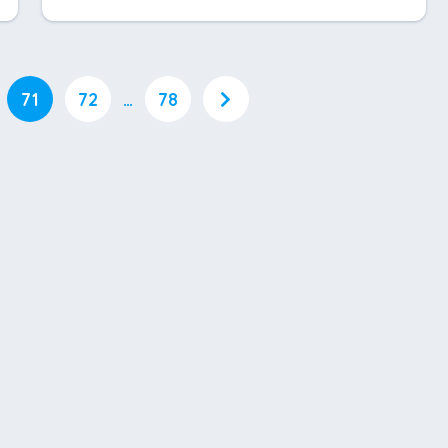
71
72
…
78