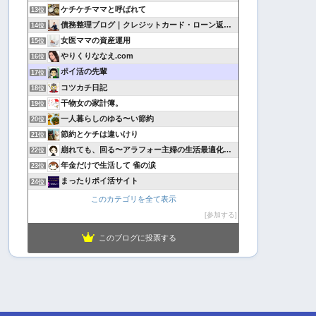
ケチケチママと呼ばれて
13位
債務整理ブログ｜クレジットカード・ローン返済で悩んでいる方へ
14位
女医ママの資産運用
15位
やりくりななえ.com
16位
ポイ活の先輩
17位
コツカチ日記
18位
干物女の家計簿。
19位
一人暮らしのゆる〜い節約
20位
節約とケチは違いけり
21位
崩れても、回る〜アラフォー主婦の生活最適化日記
22位
年金だけで生活して 雀の涙
23位
まったりポイ活サイト
24位
このカテゴリを全て表示
参加する
このブログに投票する