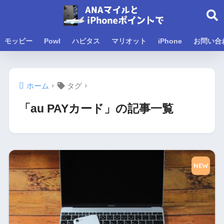
モッピー
Powl
ハピタス
マリオット
iPhone
お問い合
ホーム
タグ
「au PAYカード」の記事一覧
NEW