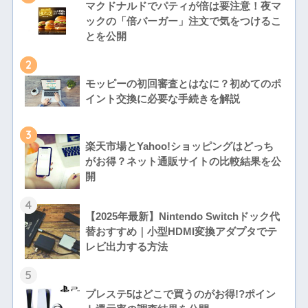
マクドナルドでパティが倍は要注意！夜マ
ックの「倍バーガー」注文で気をつけるこ
とを公開
2
モッピーの初回審査とはなに？初めてのポ
イント交換に必要な手続きを解説
3
楽天市場とYahoo!ショッピングはどっち
がお得？ネット通販サイトの比較結果を公
開
4
【2025年最新】Nintendo Switchドック代
替おすすめ｜小型HDMI変換アダプタでテ
レビ出力する方法
5
プレステ5はどこで買うのがお得!?ポイン