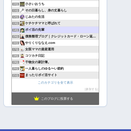
小さいおうち
10位
その日暮らし、身の丈暮らし
11位
じみたの生活
12位
ケチケチママと呼ばれて
13位
ポイ活の先輩
14位
債務整理ブログ｜クレジットカード・ローン返済で悩んでいる方へ
15位
やりくりななえ.com
16位
女医ママの資産運用
17位
コツカチ日記
18位
干物女の家計簿。
19位
一人暮らしのゆる〜い節約
20位
まったりポイ活サイト
21位
このカテゴリを全て表示
参加する
このブログに投票する