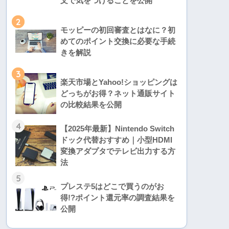
文で気をつけることを公開
2
モッピーの初回審査とはなに？初
めてのポイント交換に必要な手続
きを解説
3
楽天市場とYahoo!ショッピングは
どっちがお得？ネット通販サイト
の比較結果を公開
4
【2025年最新】Nintendo Switch
ドック代替おすすめ｜小型HDMI
変換アダプタでテレビ出力する方
法
5
プレステ5はどこで買うのがお
得!?ポイント還元率の調査結果を
公開