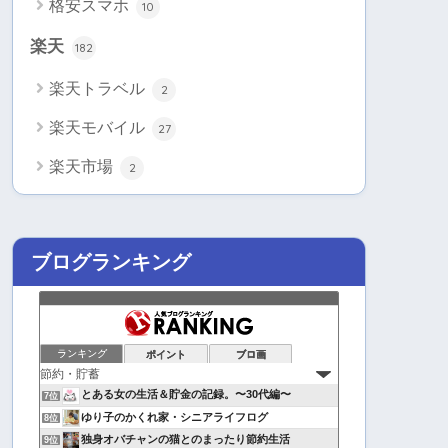
格安スマホ
10
楽天
182
楽天トラベル
2
楽天モバイル
27
楽天市場
2
ブログランキング
ランキング
ポイント
ブロ画
とある女の生活＆貯金の記録。〜30代編〜
7位
ゆり子のかくれ家・シニアライフログ
8位
独身オバチャンの猫とのまったり節約生活
9位