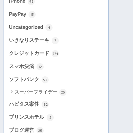
iPhone
98
PayPay
15
Uncategorized
4
いきなりステーキ
7
クレジットカード
774
スマホ決済
12
ソフトバンク
97
スーパーフライデー
25
ハピタス案件
182
プリンスホテル
2
ブログ運営
25