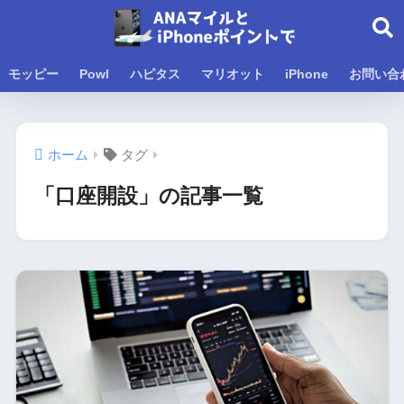
モッピー
Powl
ハピタス
マリオット
iPhone
お問い合
ホーム
タグ
「口座開設」の記事一覧