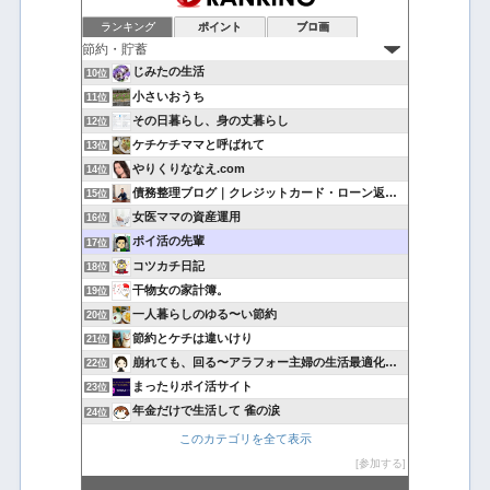
ランキング
ポイント
ブロ画
じみたの生活
10位
小さいおうち
11位
その日暮らし、身の丈暮らし
12位
ケチケチママと呼ばれて
13位
やりくりななえ.com
14位
債務整理ブログ｜クレジットカード・ローン返済で悩んでいる方へ
15位
女医ママの資産運用
16位
ポイ活の先輩
17位
コツカチ日記
18位
干物女の家計簿。
19位
一人暮らしのゆる〜い節約
20位
節約とケチは違いけり
21位
崩れても、回る〜アラフォー主婦の生活最適化日記
22位
まったりポイ活サイト
23位
年金だけで生活して 雀の涙
24位
このカテゴリを全て表示
参加する