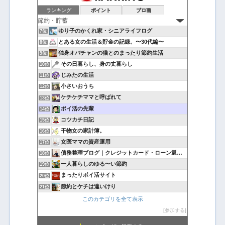
ランキング
ポイント
ブロ画
ゆり子のかくれ家・シニアライフログ
7位
とある女の生活＆貯金の記録。〜30代編〜
8位
独身オバチャンの猫とのまったり節約生活
9位
その日暮らし、身の丈暮らし
10位
じみたの生活
11位
小さいおうち
12位
ケチケチママと呼ばれて
13位
ポイ活の先輩
14位
コツカチ日記
15位
干物女の家計簿。
16位
女医ママの資産運用
17位
債務整理ブログ｜クレジットカード・ローン返済で悩んでいる方へ
18位
一人暮らしのゆる〜い節約
19位
まったりポイ活サイト
20位
節約とケチは違いけり
21位
このカテゴリを全て表示
参加する