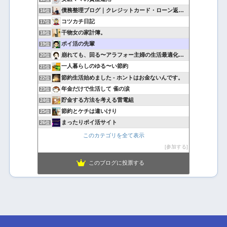
債務整理ブログ｜クレジットカード・ローン返済で悩んでいる方へ
16位
コツカチ日記
17位
干物女の家計簿。
18位
ポイ活の先輩
19位
崩れても、回る〜アラフォー主婦の生活最適化日記
20位
一人暮らしのゆる〜い節約
21位
節約生活始めました - ホントはお金ないんです。
22位
年金だけで生活して 雀の涙
23位
貯金する方法を考える雷電組
24位
節約とケチは違いけり
25位
まったりポイ活サイト
26位
このカテゴリを全て表示
参加する
このブログに投票する