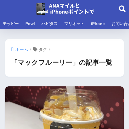
モッピー
Powl
ハピタス
マリオット
iPhone
お問い合
ホーム
タグ
「マックフルーリー」の記事一覧