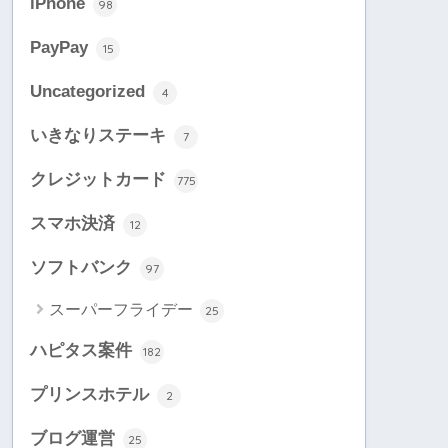
iPhone
98
PayPay
15
Uncategorized
4
いきなりステーキ
7
クレジットカード
775
スマホ決済
12
ソフトバンク
97
スーパーフライデー
25
ハピタス案件
182
プリンスホテル
2
ブログ運営
25