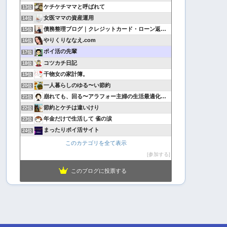
ケチケチママと呼ばれて
13位
女医ママの資産運用
14位
債務整理ブログ｜クレジットカード・ローン返済で悩んでいる方へ
15位
やりくりななえ.com
16位
ポイ活の先輩
17位
コツカチ日記
18位
干物女の家計簿。
19位
一人暮らしのゆる〜い節約
20位
崩れても、回る〜アラフォー主婦の生活最適化日記
21位
節約とケチは違いけり
22位
年金だけで生活して 雀の涙
23位
まったりポイ活サイト
24位
このカテゴリを全て表示
参加する
このブログに投票する