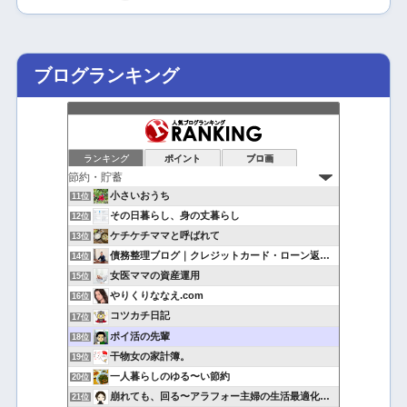
ブログランキング
ランキング
ポイント
ブロ画
小さいおうち
11位
その日暮らし、身の丈暮らし
12位
ケチケチママと呼ばれて
13位
債務整理ブログ｜クレジットカード・ローン返済で悩んでいる方へ
14位
女医ママの資産運用
15位
やりくりななえ.com
16位
コツカチ日記
17位
ポイ活の先輩
18位
干物女の家計簿。
19位
一人暮らしのゆる〜い節約
20位
崩れても、回る〜アラフォー主婦の生活最適化日記
21位