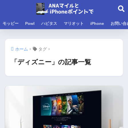
モッピー
Powl
ハピタス
マリオット
iPhone
お問い合
ホーム
タグ
「ディズニー」の記事一覧