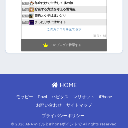
年金だけで生活して 雀の涙
22位
貯金する方法を考える雷電組
23位
節約とケチは違いけり
24位
まったりポイ活サイト
25位
このカテゴリを全て表示
参加する
このブログに投票する
HOME
モッピー
Powl
ハピタス
マリオット
iPhone
お問い合わせ
サイトマップ
プライバシーポリシー
© 2026 ANAマイルとiPhoneポイントで All rights reserved.