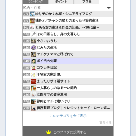
ランキング
ポイント
ブロ画
ゆり子のかくれ家・シニアライフログ
7位
独身オバチャンの猫とのまったり節約生活
8位
とある女の生活＆貯金の記録。〜30代編〜
9位
その日暮らし、身の丈暮らし
10位
小さいおうち
11位
じみたの生活
12位
ケチケチママと呼ばれて
13位
ポイ活の先輩
14位
コツカチ日記
15位
干物女の家計簿。
16位
まったりポイ活サイト
17位
一人暮らしのゆる〜い節約
18位
女医ママの資産運用
19位
節約とケチは違いけり
20位
債務整理ブログ｜クレジットカード・ローン返済で悩んでいる方へ
21位
このカテゴリを全て表示
参加する
このブログに投票する