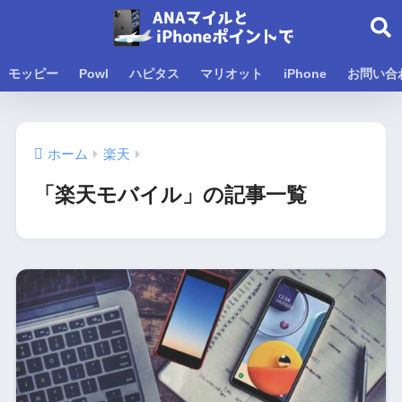
モッピー
Powl
ハピタス
マリオット
iPhone
お問い合
ホーム
楽天
「楽天モバイル」の記事一覧