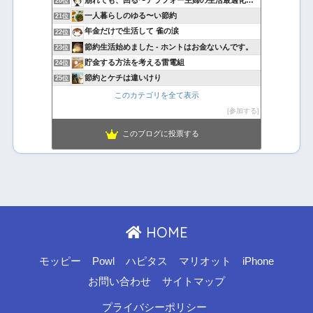
崩れても、回る〜アラフォー主婦の生活最適化日記
20位
一人暮らしのゆる〜い節約
21位
年金だけで生活して 雀の涙
22位
節約生活始めました - ホントはお金ないんです。
23位
貯金する方法を考える雷電組
24位
節約とケチは違いけり
25位
このカテゴリを全て表示
参加する
このブログに投票する
HOME
モッピー
Powl
ハピタス
マリオット
iPhone
お問い合わせ
サイトマップ
プライバシーポリシー