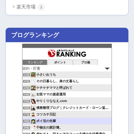
楽天市場
2
ブログランキング
ランキング
ポイント
ブロ画
小さいおうち
11位
その日暮らし、身の丈暮らし
12位
ケチケチママと呼ばれて
13位
女医ママの資産運用
14位
やりくりななえ.com
15位
債務整理ブログ｜クレジットカード・ローン返済で悩んでいる方へ
16位
コツカチ日記
17位
ポイ活の先輩
18位
干物女の家計簿。
19位