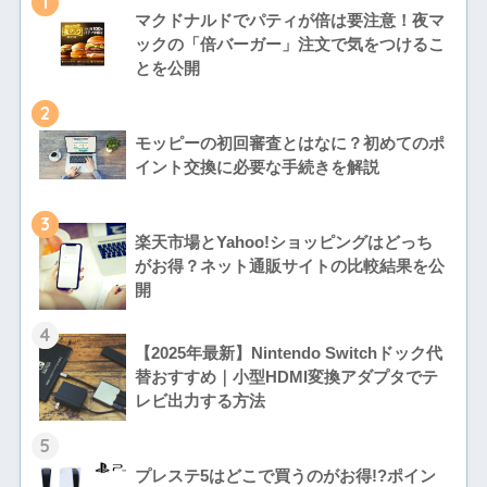
1
マクドナルドでパティが倍は要注意！夜マ
ックの「倍バーガー」注文で気をつけるこ
とを公開
2
モッピーの初回審査とはなに？初めてのポ
イント交換に必要な手続きを解説
3
楽天市場とYahoo!ショッピングはどっち
がお得？ネット通販サイトの比較結果を公
開
4
【2025年最新】Nintendo Switchドック代
替おすすめ｜小型HDMI変換アダプタでテ
レビ出力する方法
5
プレステ5はどこで買うのがお得!?ポイン