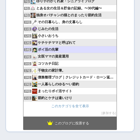
ゆり子のかくれ家・シニアライフログ
7位
とある女の生活＆貯金の記録。〜30代編〜
8位
独身オバチャンの猫とのまったり節約生活
9位
その日暮らし、身の丈暮らし
10位
じみたの生活
11位
小さいおうち
12位
ケチケチママと呼ばれて
13位
ポイ活の先輩
14位
女医ママの資産運用
15位
コツカチ日記
16位
干物女の家計簿。
17位
債務整理ブログ｜クレジットカード・ローン返済で悩んでいる方へ
18位
一人暮らしのゆる〜い節約
19位
まったりポイ活サイト
20位
節約とケチは違いけり
21位
このカテゴリを全て表示
参加する
このブログに投票する