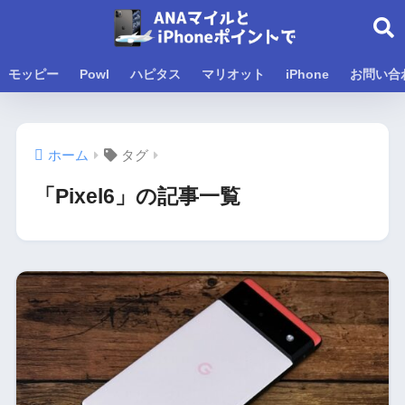
モッピー
Powl
ハピタス
マリオット
iPhone
お問い合
ホーム
タグ
「Pixel6」の記事一覧