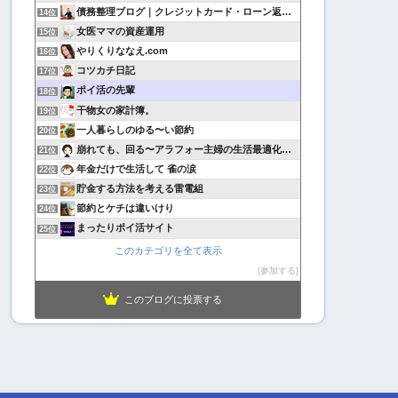
債務整理ブログ｜クレジットカード・ローン返済で悩んでいる方へ
14位
女医ママの資産運用
15位
やりくりななえ.com
16位
コツカチ日記
17位
ポイ活の先輩
18位
干物女の家計簿。
19位
一人暮らしのゆる〜い節約
20位
崩れても、回る〜アラフォー主婦の生活最適化日記
21位
年金だけで生活して 雀の涙
22位
貯金する方法を考える雷電組
23位
節約とケチは違いけり
24位
まったりポイ活サイト
25位
このカテゴリを全て表示
参加する
このブログに投票する