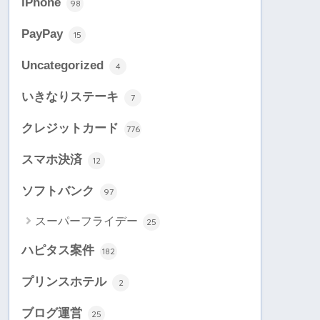
iPhone
98
PayPay
15
Uncategorized
4
いきなりステーキ
7
クレジットカード
776
スマホ決済
12
ソフトバンク
97
スーパーフライデー
25
ハピタス案件
182
プリンスホテル
2
ブログ運営
25