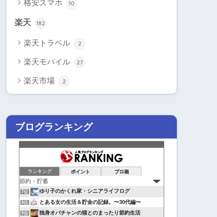
格安スマホ
10
楽天
182
楽天トラベル
2
楽天モバイル
27
楽天市場
2
ブログランキング
ランキング
ポイント
ブロ画
ゆり子のかくれ家・シニアライフログ
7位
とある女の生活＆貯金の記録。〜30代編〜
8位
独身オバチャンの猫とのまったり節約生活
9位