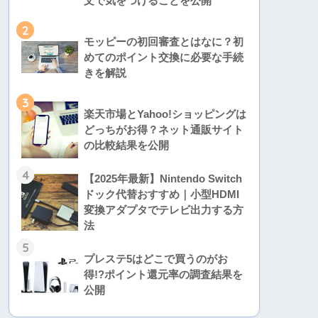
文で気をつけることを公開
2
モッピーの初回審査とはなに？初
めてのポイント交換に必要な手続
きを解説
3
楽天市場とYahoo!ショッピングは
どっちがお得？ネット通販サイト
の比較結果を公開
4
【2025年最新】Nintendo Switch
ドック代替おすすめ｜小型HDMI
変換アダプタでテレビ出力する方
法
5
プレステ5はどこで買うのがお
得!?ポイント還元率の調査結果を
公開