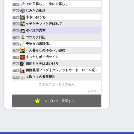
その日暮らし、身の丈暮らし
10位
じみたの生活
11位
小さいおうち
12位
ケチケチママと呼ばれて
13位
ポイ活の先輩
14位
コツカチ日記
15位
干物女の家計簿。
16位
一人暮らしのゆる〜い節約
17位
まったりポイ活サイト
18位
節約とケチは違いけり
19位
債務整理ブログ｜クレジットカード・ローン返済で悩んでいる方へ
20位
女医ママの資産運用
21位
このカテゴリを全て表示
参加する
このブログに投票する