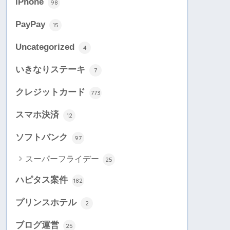
iPhone
98
PayPay
15
Uncategorized
4
いきなりステーキ
7
クレジットカード
773
スマホ決済
12
ソフトバンク
97
スーパーフライデー
25
ハピタス案件
182
プリンスホテル
2
ブログ運営
25