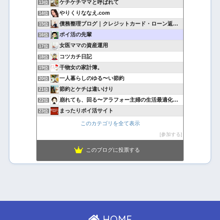
ケチケチママと呼ばれて
13位
やりくりななえ.com
14位
債務整理ブログ｜クレジットカード・ローン返済で悩んでいる方へ
15位
ポイ活の先輩
16位
女医ママの資産運用
17位
コツカチ日記
18位
干物女の家計簿。
19位
一人暮らしのゆる〜い節約
20位
節約とケチは違いけり
21位
崩れても、回る〜アラフォー主婦の生活最適化日記
22位
まったりポイ活サイト
23位
このカテゴリを全て表示
参加する
このブログに投票する
HOME