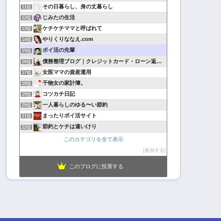
その日暮らし、身の丈暮らし
11位
じみたの生活
12位
ケチケチママと呼ばれて
13位
やりくりななえ.com
14位
ポイ活の先輩
15位
債務整理ブログ｜クレジットカード・ローン返済で悩んでいる方へ
16位
女医ママの資産運用
17位
干物女の家計簿。
18位
コツカチ日記
19位
一人暮らしのゆる〜い節約
20位
まったりポイ活サイト
21位
節約とケチは違いけり
22位
このカテゴリを全て表示
参加する
このブログに投票する