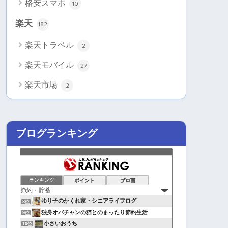
格安スマホ
10
楽天
182
楽天トラベル
2
楽天モバイル
27
楽天市場
2
ブログランキング
ランキング
ポイント
ブロ画
ゆり子のかくれ家・シニアライフログ
8位
独身オバチャンの猫とのまったり節約生活
9位
小さいおうち
10位