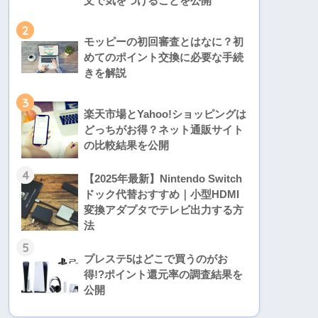
文で気をつけることを公開
2
モッピーの初回審査とはなに？初
めてのポイント交換に必要な手続
きを解説
3
楽天市場とYahoo!ショッピングは
どっちがお得？ネット通販サイト
の比較結果を公開
4
【2025年最新】Nintendo Switch
ドック代替おすすめ｜小型HDMI
変換アダプタでテレビ出力する方
法
5
プレステ5はどこで買うのがお
得!?ポイント還元率の調査結果を
公開