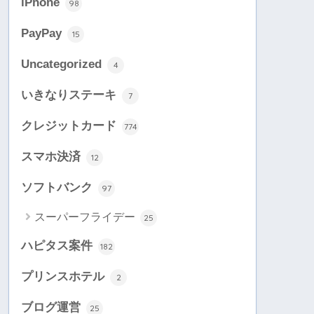
iPhone
98
PayPay
15
Uncategorized
4
いきなりステーキ
7
クレジットカード
774
スマホ決済
12
ソフトバンク
97
スーパーフライデー
25
ハピタス案件
182
プリンスホテル
2
ブログ運営
25