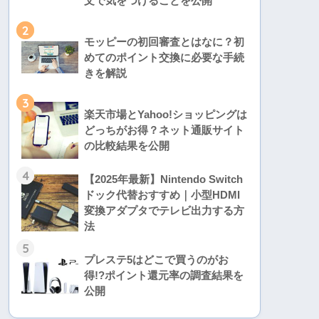
文で気をつけることを公開
2
モッピーの初回審査とはなに？初
めてのポイント交換に必要な手続
きを解説
3
楽天市場とYahoo!ショッピングは
どっちがお得？ネット通販サイト
の比較結果を公開
4
【2025年最新】Nintendo Switch
ドック代替おすすめ｜小型HDMI
変換アダプタでテレビ出力する方
法
5
プレステ5はどこで買うのがお
得!?ポイント還元率の調査結果を
公開