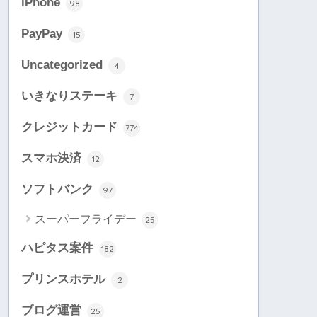
iPhone
98
PayPay
15
Uncategorized
4
いきなりステーキ
7
クレジットカード
774
スマホ決済
12
ソフトバンク
97
スーパーフライデー
25
ハピタス案件
182
プリンスホテル
2
ブログ運営
25