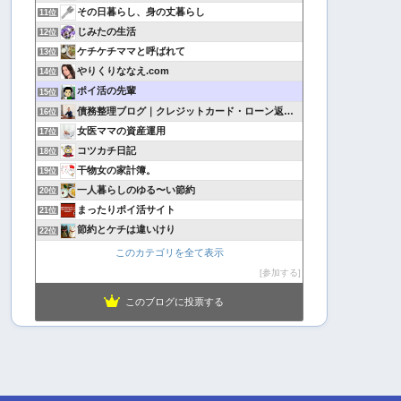
その日暮らし、身の丈暮らし
11位
じみたの生活
12位
ケチケチママと呼ばれて
13位
やりくりななえ.com
14位
ポイ活の先輩
15位
債務整理ブログ｜クレジットカード・ローン返済で悩んでいる方へ
16位
女医ママの資産運用
17位
コツカチ日記
18位
干物女の家計簿。
19位
一人暮らしのゆる〜い節約
20位
まったりポイ活サイト
21位
節約とケチは違いけり
22位
このカテゴリを全て表示
参加する
このブログに投票する