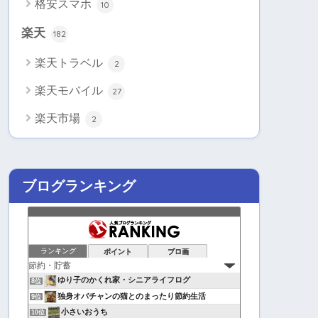
格安スマホ
10
楽天
182
楽天トラベル
2
楽天モバイル
27
楽天市場
2
ブログランキング
ランキング
ポイント
ブロ画
ゆり子のかくれ家・シニアライフログ
8位
独身オバチャンの猫とのまったり節約生活
9位
小さいおうち
10位