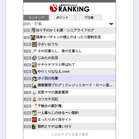
ランキング
ポイント
ブロ画
ゆり子のかくれ家・シニアライフログ
8位
独身オバチャンの猫とのまったり節約生活
9位
小さいおうち
10位
その日暮らし、身の丈暮らし
11位
じみたの生活
12位
ケチケチママと呼ばれて
13位
やりくりななえ.com
14位
ポイ活の先輩
15位
債務整理ブログ｜クレジットカード・ローン返済で悩んでいる方へ
16位
女医ママの資産運用
17位
コツカチ日記
18位
干物女の家計簿。
19位
一人暮らしのゆる〜い節約
20位
まったりポイ活サイト
21位
節約とケチは違いけり
22位
このカテゴリを全て表示