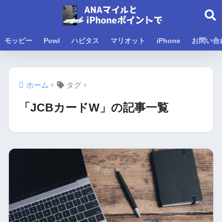
モッピー
Powl
ハピタス
マリオット
iPhone
お問い合
ホーム
タグ
「JCBカードW」の記事一覧