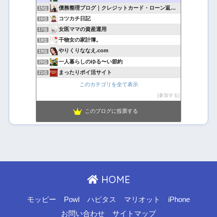
債務整理ブログ｜クレジットカード・ローン返済で悩んでいる方へ
15位
コツカチ日記
16位
女医ママの資産運用
17位
干物女の家計簿。
18位
やりくりななえ.com
19位
一人暮らしのゆる〜い節約
20位
まったりポイ活サイト
21位
このカテゴリを全て表示
参加する
このブログに投票する
HOME
モッピー
Powl
ハピタス
マリオット
iPhone
お問い合わせ
サイトマップ