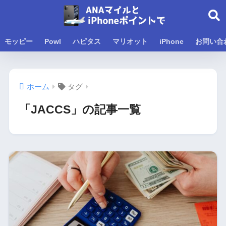
モッピー
Powl
ハピタス
マリオット
iPhone
お問い合
ホーム
タグ
「JACCS」の記事一覧