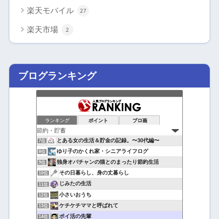
楽天モバイル
27
楽天市場
2
ブログランキング
ランキング
ポイント
ブロ画
とある女の生活＆貯金の記録。〜30代編〜
7位
ゆり子のかくれ家・シニアライフログ
8位
独身オバチャンの猫とのまったり節約生活
9位
その日暮らし、身の丈暮らし
10位
じみたの生活
11位
小さいおうち
12位
ケチケチママと呼ばれて
13位
ポイ活の先輩
14位