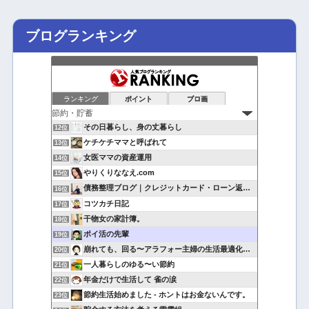
ブログランキング
ランキング
ポイント
ブロ画
その日暮らし、身の丈暮らし
12位
ケチケチママと呼ばれて
13位
女医ママの資産運用
14位
やりくりななえ.com
15位
債務整理ブログ｜クレジットカード・ローン返済で悩んでいる方へ
16位
コツカチ日記
17位
干物女の家計簿。
18位
ポイ活の先輩
19位
崩れても、回る〜アラフォー主婦の生活最適化日記
20位
一人暮らしのゆる〜い節約
21位
年金だけで生活して 雀の涙
22位
節約生活始めました - ホントはお金ないんです。
23位