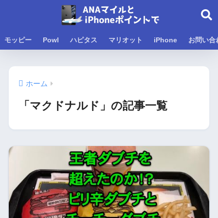
モッピー
Powl
ハピタス
マリオット
iPhone
お問い合
ホーム
「マクドナルド」の記事一覧