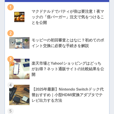
1
マクドナルドでパティが倍は要注意！夜マ
ックの「倍バーガー」注文で気をつけるこ
とを公開
2
モッピーの初回審査とはなに？初めてのポ
イント交換に必要な手続きを解説
3
楽天市場とYahoo!ショッピングはどっち
がお得？ネット通販サイトの比較結果を公
開
4
【2025年最新】Nintendo Switchドック代
替おすすめ｜小型HDMI変換アダプタでテ
レビ出力する方法
5