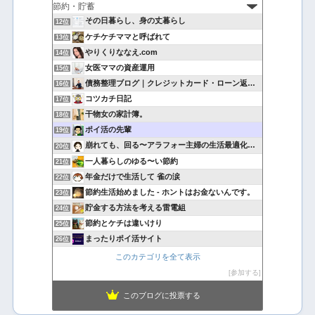
その日暮らし、身の丈暮らし
12位
ケチケチママと呼ばれて
13位
やりくりななえ.com
14位
女医ママの資産運用
15位
債務整理ブログ｜クレジットカード・ローン返済で悩んでいる方へ
16位
コツカチ日記
17位
干物女の家計簿。
18位
ポイ活の先輩
19位
崩れても、回る〜アラフォー主婦の生活最適化日記
20位
一人暮らしのゆる〜い節約
21位
年金だけで生活して 雀の涙
22位
節約生活始めました - ホントはお金ないんです。
23位
貯金する方法を考える雷電組
24位
節約とケチは違いけり
25位
まったりポイ活サイト
26位
このカテゴリを全て表示
参加する
このブログに投票する