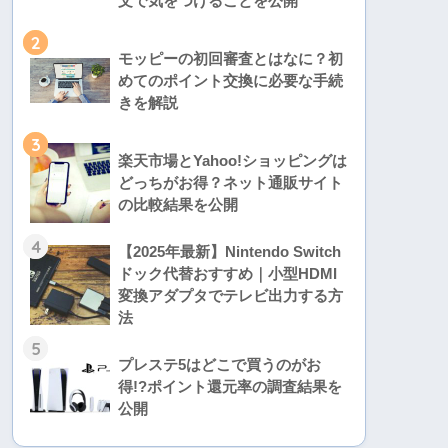
文で気をつけることを公開
2
モッピーの初回審査とはなに？初
めてのポイント交換に必要な手続
きを解説
3
楽天市場とYahoo!ショッピングは
どっちがお得？ネット通販サイト
の比較結果を公開
4
【2025年最新】Nintendo Switch
ドック代替おすすめ｜小型HDMI
変換アダプタでテレビ出力する方
法
5
プレステ5はどこで買うのがお
得!?ポイント還元率の調査結果を
公開