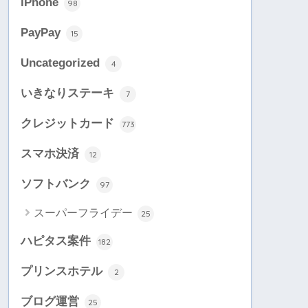
iPhone
98
PayPay
15
Uncategorized
4
いきなりステーキ
7
クレジットカード
773
スマホ決済
12
ソフトバンク
97
スーパーフライデー
25
ハピタス案件
182
プリンスホテル
2
ブログ運営
25