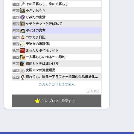
その日暮らし、身の丈暮らし
10位
小さいおうち
11位
じみたの生活
12位
ケチケチママと呼ばれて
13位
ポイ活の先輩
14位
コツカチ日記
15位
干物女の家計簿。
16位
まったりポイ活サイト
17位
一人暮らしのゆる〜い節約
18位
節約とケチは違いけり
19位
女医ママの資産運用
20位
崩れても、回る〜アラフォー主婦の生活最適化日記
21位
このカテゴリを全て表示
参加する
このブログに投票する