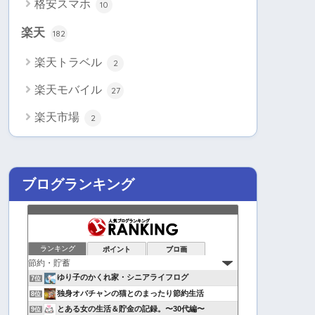
格安スマホ
10
楽天
182
楽天トラベル
2
楽天モバイル
27
楽天市場
2
ブログランキング
ランキング
ポイント
ブロ画
ゆり子のかくれ家・シニアライフログ
7位
独身オバチャンの猫とのまったり節約生活
8位
とある女の生活＆貯金の記録。〜30代編〜
9位