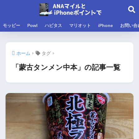
モッピー
Powl
ハピタス
マリオット
iPhone
お問い合
ホーム
タグ
「蒙古タンメン中本」の記事一覧