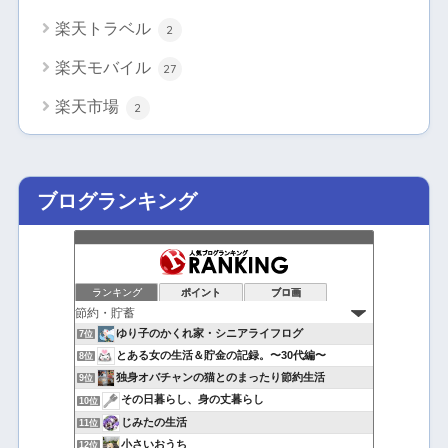
楽天トラベル
2
楽天モバイル
27
楽天市場
2
ブログランキング
ランキング
ポイント
ブロ画
ゆり子のかくれ家・シニアライフログ
7位
とある女の生活＆貯金の記録。〜30代編〜
8位
独身オバチャンの猫とのまったり節約生活
9位
その日暮らし、身の丈暮らし
10位
じみたの生活
11位
小さいおうち
12位