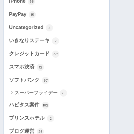
iPhone
98
PayPay
15
Uncategorized
4
いきなりステーキ
7
クレジットカード
773
スマホ決済
12
ソフトバンク
97
スーパーフライデー
25
ハピタス案件
182
プリンスホテル
2
ブログ運営
25