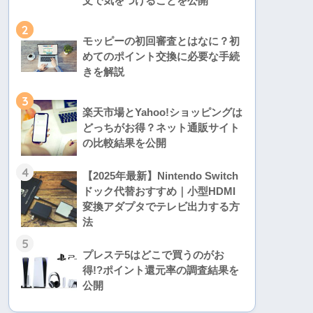
文で気をつけることを公開
2
モッピーの初回審査とはなに？初
めてのポイント交換に必要な手続
きを解説
3
楽天市場とYahoo!ショッピングは
どっちがお得？ネット通販サイト
の比較結果を公開
4
【2025年最新】Nintendo Switch
ドック代替おすすめ｜小型HDMI
変換アダプタでテレビ出力する方
法
5
プレステ5はどこで買うのがお
得!?ポイント還元率の調査結果を
公開