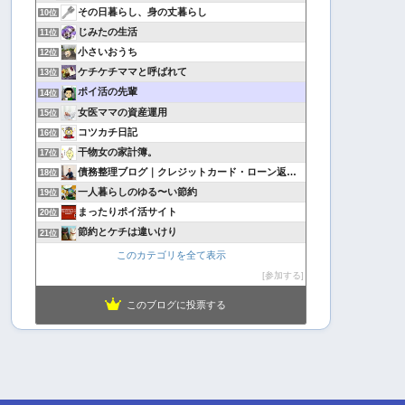
その日暮らし、身の丈暮らし
10位
じみたの生活
11位
小さいおうち
12位
ケチケチママと呼ばれて
13位
ポイ活の先輩
14位
女医ママの資産運用
15位
コツカチ日記
16位
干物女の家計簿。
17位
債務整理ブログ｜クレジットカード・ローン返済で悩んでいる方へ
18位
一人暮らしのゆる〜い節約
19位
まったりポイ活サイト
20位
節約とケチは違いけり
21位
このカテゴリを全て表示
参加する
このブログに投票する