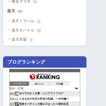
格安スマホ
10
楽天
182
楽天トラベル
2
楽天モバイル
27
楽天市場
2
ブログランキング
ランキング
ポイント
ブロ画
ゆり子のかくれ家・シニアライフログ
7位
とある女の生活＆貯金の記録。〜30代編〜
8位
独身オバチャンの猫とのまったり節約生活
9位