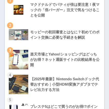
1
マクドナルドでパティが倍は要注意！夜マ
ックの「倍バーガー」注文で気をつけるこ
とを公開
2
モッピーの初回審査とはなに？初めてのポ
イント交換に必要な手続きを解説
3
楽天市場とYahoo!ショッピングはどっち
がお得？ネット通販サイトの比較結果を公
開
4
【2025年最新】Nintendo Switchドック代
替おすすめ｜小型HDMI変換アダプタでテ
レビ出力する方法
5
プレステ5はどこで買うのがお得!?ポイン