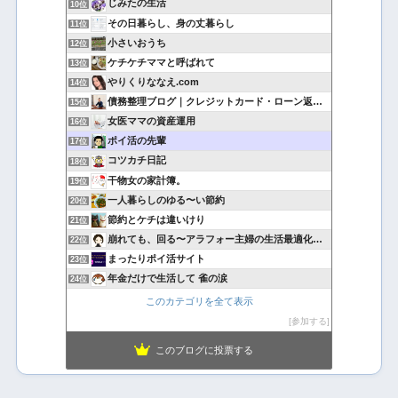
じみたの生活
10位
その日暮らし、身の丈暮らし
11位
小さいおうち
12位
ケチケチママと呼ばれて
13位
やりくりななえ.com
14位
債務整理ブログ｜クレジットカード・ローン返済で悩んでいる方へ
15位
女医ママの資産運用
16位
ポイ活の先輩
17位
コツカチ日記
18位
干物女の家計簿。
19位
一人暮らしのゆる〜い節約
20位
節約とケチは違いけり
21位
崩れても、回る〜アラフォー主婦の生活最適化日記
22位
まったりポイ活サイト
23位
年金だけで生活して 雀の涙
24位
このカテゴリを全て表示
参加する
このブログに投票する