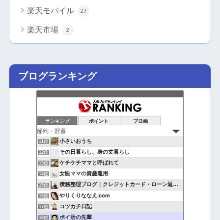
楽天モバイル
27
楽天市場
2
ブログランキング
ランキング
ポイント
ブロ画
小さいおうち
11位
その日暮らし、身の丈暮らし
12位
ケチケチママと呼ばれて
13位
女医ママの資産運用
14位
債務整理ブログ｜クレジットカード・ローン返済で悩んでいる方へ
15位
やりくりななえ.com
16位
コツカチ日記
17位
ポイ活の先輩
18位