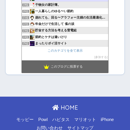
干物女の家計簿。
19位
一人暮らしのゆる〜い節約
20位
崩れても、回る〜アラフォー主婦の生活最適化日記
21位
年金だけで生活して 雀の涙
22位
貯金する方法を考える雷電組
23位
節約とケチは違いけり
24位
まったりポイ活サイト
25位
このカテゴリを全て表示
参加する
このブログに投票する
HOME
モッピー
Powl
ハピタス
マリオット
iPhone
お問い合わせ
サイトマップ