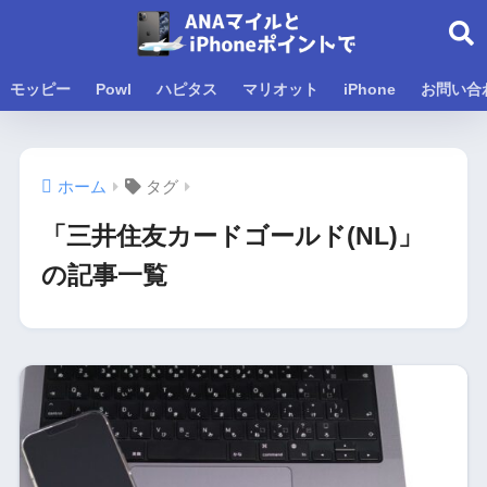
モッピー
Powl
ハピタス
マリオット
iPhone
お問い合
ホーム
タグ
「三井住友カードゴールド(NL)」
の記事一覧