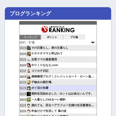
ブログランキング
ランキング
ポイント
ブロ画
その日暮らし、身の丈暮らし
12位
ケチケチママと呼ばれて
13位
女医ママの資産運用
14位
やりくりななえ.com
15位
コツカチ日記
16位
債務整理ブログ｜クレジットカード・ローン返済で悩んでいる方へ
17位
干物女の家計簿。
18位
ポイ活の先輩
19位
節約生活始めました - ホントはお金ないんです。
20位
一人暮らしのゆる〜い節約
21位
崩れても、回る〜アラフォー主婦の生活最適化日記
22位
年金だけで生活して 雀の涙
23位