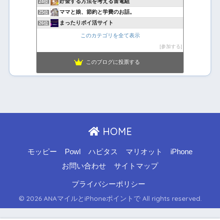
貯金する方法を考える雷電組
24位
ママと娘、節約と学費のお話。
25位
まったりポイ活サイト
26位
このカテゴリを全て表示
参加する
このブログに投票する
HOME
モッピー
Powl
ハピタス
マリオット
iPhone
お問い合わせ
サイトマップ
プライバシーポリシー
© 2026 ANAマイルとiPhoneポイントで All rights reserved.