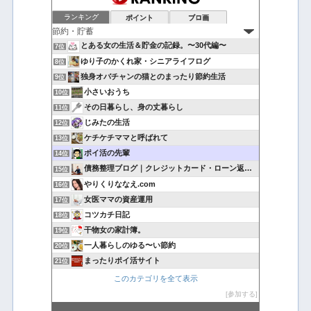
ランキング
ポイント
ブロ画
とある女の生活＆貯金の記録。〜30代編〜
7位
ゆり子のかくれ家・シニアライフログ
8位
独身オバチャンの猫とのまったり節約生活
9位
小さいおうち
10位
その日暮らし、身の丈暮らし
11位
じみたの生活
12位
ケチケチママと呼ばれて
13位
ポイ活の先輩
14位
債務整理ブログ｜クレジットカード・ローン返済で悩んでいる方へ
15位
やりくりななえ.com
16位
女医ママの資産運用
17位
コツカチ日記
18位
干物女の家計簿。
19位
一人暮らしのゆる〜い節約
20位
まったりポイ活サイト
21位
このカテゴリを全て表示
参加する