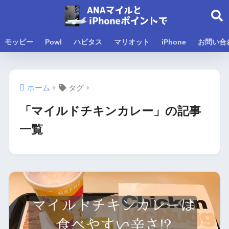
モッピー
Powl
ハピタス
マリオット
iPhone
お問い合
ホーム
タグ
「マイルドチキンカレー」の記事
一覧