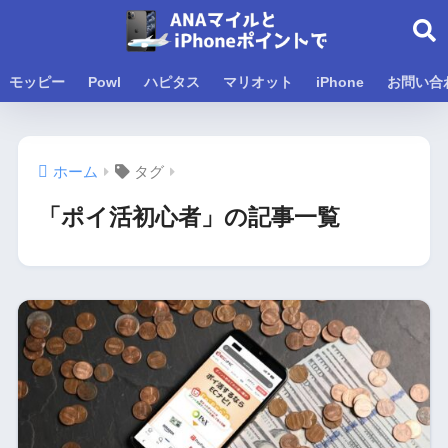
モッピー
Powl
ハピタス
マリオット
iPhone
お問い合
ホーム
タグ
「ポイ活初心者」の記事一覧