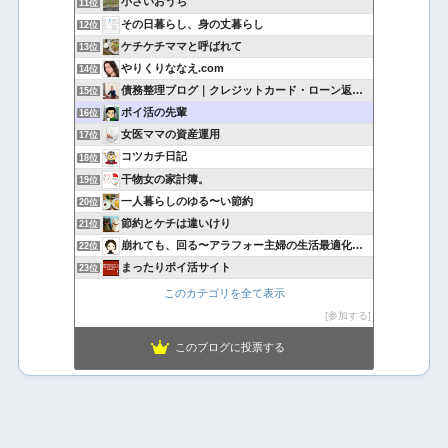
小さいおうち
11位
その日暮らし、身の丈暮らし
12位
ケチケチママと呼ばれて
13位
やりくりななえ.com
14位
債務整理ブログ｜クレジットカード・ローン返済で悩んでいる方へ
15位
ポイ活の先輩
16位
女医ママの資産運用
17位
コツカチ日記
18位
干物女の家計簿。
19位
一人暮らしのゆる〜い節約
20位
節約とケチは違いけり
21位
崩れても、回る〜アラフォー主婦の生活最適化日記
22位
まったりポイ活サイト
23位
このカテゴリを全て表示
参加する
このブログに投票する