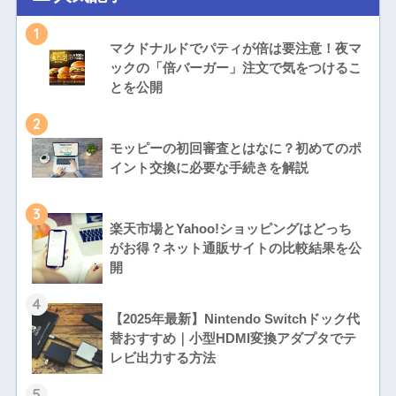
1
マクドナルドでパティが倍は要注意！夜マ
ックの「倍バーガー」注文で気をつけるこ
とを公開
2
モッピーの初回審査とはなに？初めてのポ
イント交換に必要な手続きを解説
3
楽天市場とYahoo!ショッピングはどっち
がお得？ネット通販サイトの比較結果を公
開
4
【2025年最新】Nintendo Switchドック代
替おすすめ｜小型HDMI変換アダプタでテ
レビ出力する方法
5