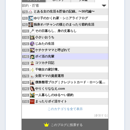
とある女の生活＆貯金の記録。〜30代編〜
7位
ゆり子のかくれ家・シニアライフログ
8位
独身オバチャンの猫とのまったり節約生活
9位
その日暮らし、身の丈暮らし
10位
小さいおうち
11位
じみたの生活
12位
ケチケチママと呼ばれて
13位
ポイ活の先輩
14位
コツカチ日記
15位
干物女の家計簿。
16位
女医ママの資産運用
17位
債務整理ブログ｜クレジットカード・ローン返済で悩んでいる方へ
18位
やりくりななえ.com
19位
一人暮らしのゆる〜い節約
20位
まったりポイ活サイト
21位
このカテゴリを全て表示
参加する
このブログに投票する