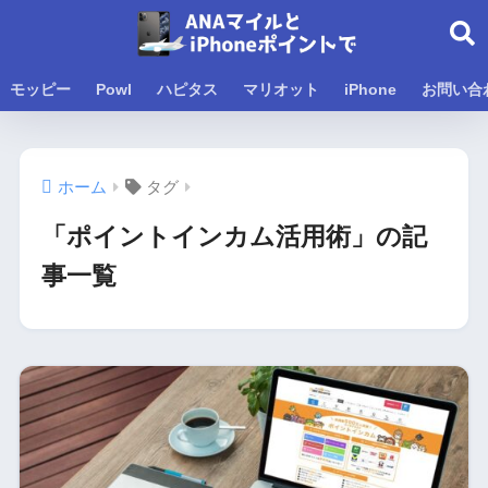
モッピー
Powl
ハピタス
マリオット
iPhone
お問い合
ホーム
タグ
「ポイントインカム活用術」の記
事一覧