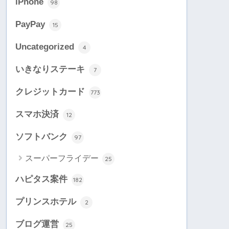
iPhone
98
PayPay
15
Uncategorized
4
いきなりステーキ
7
クレジットカード
773
スマホ決済
12
ソフトバンク
97
スーパーフライデー
25
ハピタス案件
182
プリンスホテル
2
ブログ運営
25