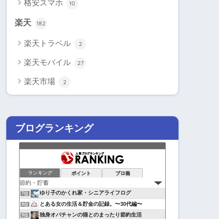
格安スマホ
10
楽天
182
楽天トラベル
2
楽天モバイル
27
楽天市場
2
ブログランキング
ランキング
ポイント
ブロ画
ゆり子のかくれ家・シニアライフログ
7位
とある女の生活＆貯金の記録。〜30代編〜
8位
独身オバチャンの猫とのまったり節約生活
9位