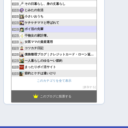
その日暮らし、身の丈暮らし
10位
じみたの生活
11位
小さいおうち
12位
ケチケチママと呼ばれて
13位
ポイ活の先輩
14位
干物女の家計簿。
15位
女医ママの資産運用
16位
コツカチ日記
17位
債務整理ブログ｜クレジットカード・ローン返済で悩んでいる方へ
18位
一人暮らしのゆる〜い節約
19位
まったりポイ活サイト
20位
節約とケチは違いけり
21位
このカテゴリを全て表示
参加する
このブログに投票する