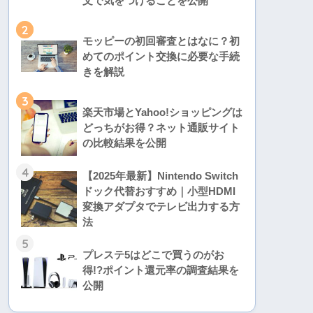
文で気をつけることを公開
2
モッピーの初回審査とはなに？初
めてのポイント交換に必要な手続
きを解説
3
楽天市場とYahoo!ショッピングは
どっちがお得？ネット通販サイト
の比較結果を公開
4
【2025年最新】Nintendo Switch
ドック代替おすすめ｜小型HDMI
変換アダプタでテレビ出力する方
法
5
プレステ5はどこで買うのがお
得!?ポイント還元率の調査結果を
公開