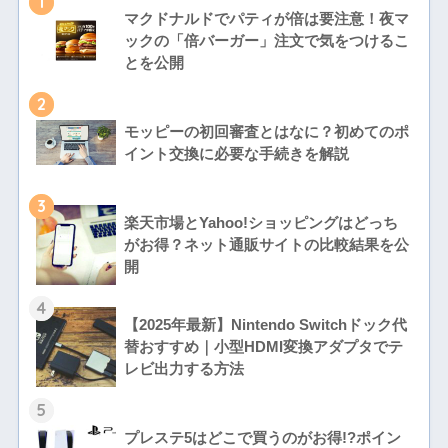
1
マクドナルドでパティが倍は要注意！夜マ
ックの「倍バーガー」注文で気をつけるこ
とを公開
2
モッピーの初回審査とはなに？初めてのポ
イント交換に必要な手続きを解説
3
楽天市場とYahoo!ショッピングはどっち
がお得？ネット通販サイトの比較結果を公
開
4
【2025年最新】Nintendo Switchドック代
替おすすめ｜小型HDMI変換アダプタでテ
レビ出力する方法
5
プレステ5はどこで買うのがお得!?ポイン