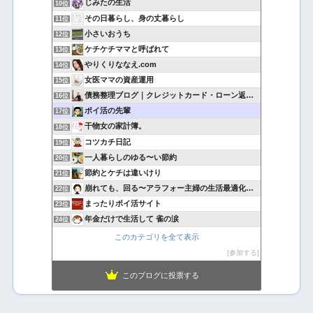
じみたの生活
10位
その日暮らし、身の丈暮らし
11位
小さいおうち
12位
ケチケチママと呼ばれて
13位
やりくりななえ.com
14位
女医ママの資産運用
15位
債務整理ブログ｜クレジットカード・ローン返済で悩んでいる方へ
16位
ポイ活の先輩
17位
干物女の家計簿。
18位
コツカチ日記
19位
一人暮らしのゆる〜い節約
20位
節約とケチは違いけり
21位
崩れても、回る〜アラフォー主婦の生活最適化日記
22位
まったりポイ活サイト
23位
年金だけで生活して 雀の涙
24位
このカテゴリを全て表示
参加する
このブログに投票する