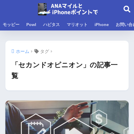
モッピー
Powl
ハピタス
マリオット
iPhone
お問い合
ホーム
タグ
「セカンドオピニオン」の記事一
覧