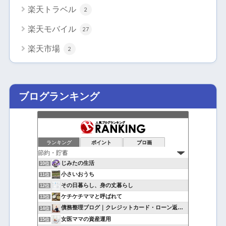
楽天トラベル
2
楽天モバイル
27
楽天市場
2
ブログランキング
ランキング
ポイント
ブロ画
じみたの生活
10位
小さいおうち
11位
その日暮らし、身の丈暮らし
12位
ケチケチママと呼ばれて
13位
債務整理ブログ｜クレジットカード・ローン返済で悩んでいる方へ
14位
女医ママの資産運用
15位