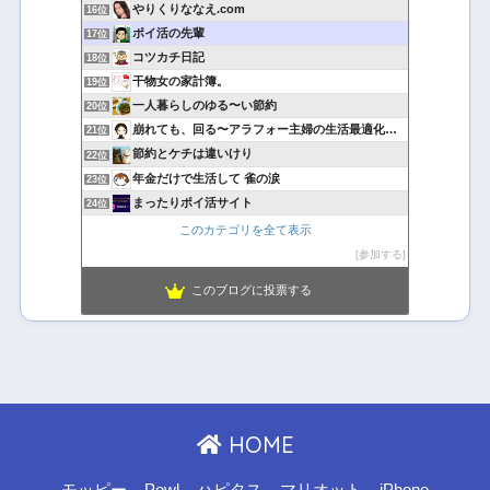
やりくりななえ.com
16位
ポイ活の先輩
17位
コツカチ日記
18位
干物女の家計簿。
19位
一人暮らしのゆる〜い節約
20位
崩れても、回る〜アラフォー主婦の生活最適化日記
21位
節約とケチは違いけり
22位
年金だけで生活して 雀の涙
23位
まったりポイ活サイト
24位
このカテゴリを全て表示
参加する
このブログに投票する
HOME
モッピー
Powl
ハピタス
マリオット
iPhone