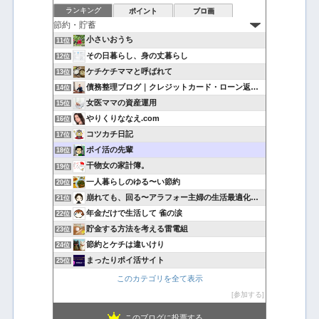
ランキング
ポイント
ブロ画
小さいおうち
11位
その日暮らし、身の丈暮らし
12位
ケチケチママと呼ばれて
13位
債務整理ブログ｜クレジットカード・ローン返済で悩んでいる方へ
14位
女医ママの資産運用
15位
やりくりななえ.com
16位
コツカチ日記
17位
ポイ活の先輩
18位
干物女の家計簿。
19位
一人暮らしのゆる〜い節約
20位
崩れても、回る〜アラフォー主婦の生活最適化日記
21位
年金だけで生活して 雀の涙
22位
貯金する方法を考える雷電組
23位
節約とケチは違いけり
24位
まったりポイ活サイト
25位
このカテゴリを全て表示
参加する
このブログに投票する