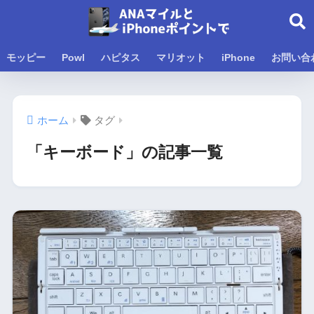
モッピー
Powl
ハピタス
マリオット
iPhone
お問い合
ホーム
タグ
「キーボード」の記事一覧